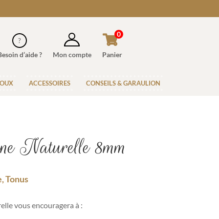
0
Besoin d’aide ?
Mon compte
Panier
JOUX
ACCESSOIRES
CONSEILS & GARAULION
rine Naturelle 8mm
e, Tonus
elle vous encouragera à :