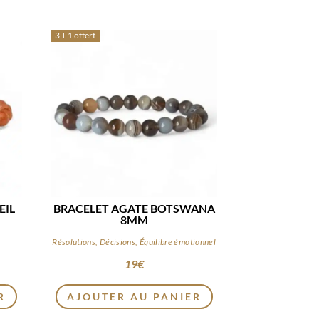
3 + 1 offert
EIL
BRACELET AGATE BOTSWANA
8MM
i
Résolutions, Décisions, Équilibre émotionnel
19
€
R
AJOUTER AU PANIER