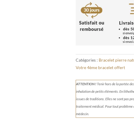
Naturelle
8mm
Catégories :
Bracelet pierre nat
Votre 4ème bracelet offert
ATTENTION !
Tenir
hors de la portée de
inhalation de petits éléments.
En lithoth
issues de traditions. Elles ne sont pas p
traitement médical. Pour tout problème
médecin.