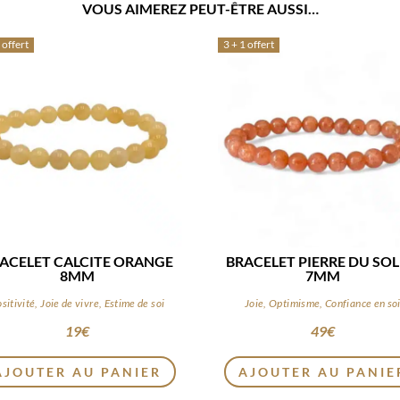
VOUS AIMEREZ PEUT-ÊTRE AUSSI…
 offert
3 + 1 offert
ACELET CALCITE ORANGE
BRACELET PIERRE DU SOL
8MM
7MM
sitivité, Joie de vivre, Estime de soi
Joie, Optimisme, Confiance en so
19
€
49
€
AJOUTER AU PANIER
AJOUTER AU PANIE