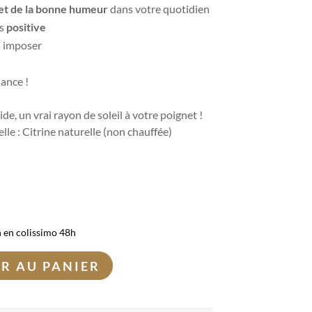
 et de la bonne humeur
dans votre quotidien
rs
positive
 imposer
dance !
de, un vrai rayon de soleil à votre poignet !
lle : Citrine naturelle (non chauffée)
n en colissimo 48h
R AU PANIER