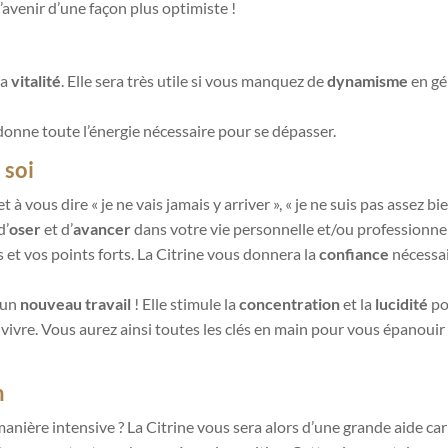
l’avenir d’une façon plus optimiste !
la
vitalité
. Elle sera très utile si vous manquez de
dynamisme
en gé
 donne toute l’énergie nécessaire pour se dépasser.
 soi
t à vous dire « je ne vais jamais y arriver », « je ne suis pas assez
d’
oser
et d’
avancer
dans votre vie personnelle et/ou professionnel
 et vos points forts. La Citrine vous donnera la
confiance
nécessai
 un
nouveau travail
!
Elle stimule la
concentration
et la
lucidité
pou
 vivre. Vous aurez ainsi toutes les clés en main pour vous épanouir 
n
anière intensive ? La Citrine vous sera alors d’une grande aide car el