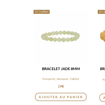
3 + 1 offert
3 + 1
BRACELET JADE 8MM
BR
Prospérité, Harmonie, Fidélité
Po
19
€
AJOUTER AU PANIER