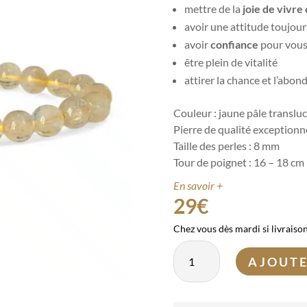
mettre de la
joie de vivre
avoir une attitude toujou
avoir
confiance
pour vous
être plein de vitalité
attirer la chance et l’abon
Couleur : jaune pâle transluci
Pierre de qualité exceptionne
Taille des perles : 8 mm
Tour de poignet : 16 – 18 cm
En savoir +
29
€
Chez vous dès mardi si livraiso
quantité
AJOUTE
de
Bracelet
Citrine