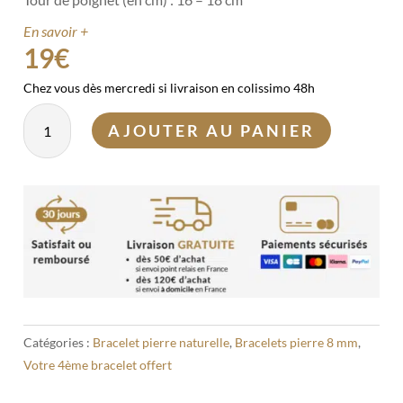
En savoir +
19
€
Chez vous dès mercredi si livraison en colissimo 48h
quantité
AJOUTER AU PANIER
de
Bracelet
Jade
8mm
Catégories :
Bracelet pierre naturelle
,
Bracelets pierre 8 mm
,
Votre 4ème bracelet offert