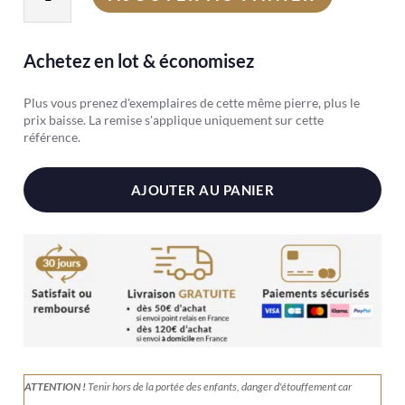
de
Citrine
naturelle
Achetez en lot & économisez
Plus vous prenez d'exemplaires de cette même pierre, plus le
prix baisse. La remise s'applique uniquement sur cette
référence.
AJOUTER AU PANIER
ATTENTION !
Tenir
hors de la portée des enfants, danger d'étouffement car