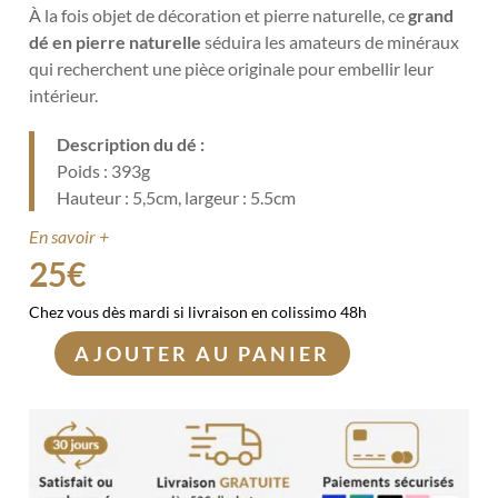
À la fois objet de décoration et pierre naturelle, ce
grand
dé en pierre naturelle
séduira les amateurs de minéraux
qui recherchent une pièce originale pour embellir leur
intérieur.
Description du dé :
Poids : 393g
Hauteur : 5,5cm, largeur : 5.5cm
En savoir +
25
€
Chez vous dès mardi si livraison en colissimo 48h
AJOUTER AU PANIER
quantité
de
Grand
dé
en