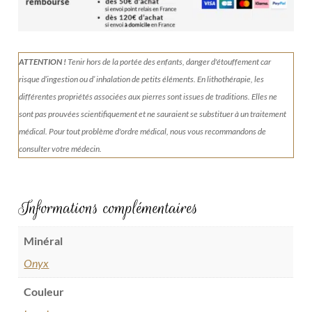
Onyx
5,5cm
ATTENTION !
Tenir
hors de la portée des enfants, danger d'étouffement car
risque d’ingestion ou d’ inhalation de petits éléments.
En lithothérapie, les
différentes propriétés associées aux pierres sont issues de traditions. Elles ne
sont pas prouvées scientifiquement et ne sauraient se substituer à un traitement
médical. Pour tout problème d'ordre médical, nous vous recommandons de
consulter votre médecin.
Informations complémentaires
Minéral
Onyx
Couleur