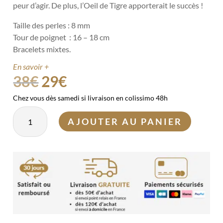
peur d’agir. De plus, l’Oeil de Tigre apporterait le succès !
Taille des perles : 8 mm
Tour de poignet : 16 – 18 cm
Bracelets mixtes.
En savoir +
Le
Le
38
€
29
€
prix
prix
Chez vous dès samedi si livraison en colissimo 48h
initial
actuel
quantité
était :
est :
AJOUTER AU PANIER
de
38€.
29€.
Duo
"Force
et
courage"