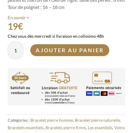
Tour de poignet : 16 – 18 cm
En savoir +
19
€
Chez vous dès mercredi si livraison en colissimo 48h
quantité
AJOUTER AU PANIER
de
Bracelet
Oeil
de
Tigre
8mm
Catégories :
Bracelet pierre homme
,
Bracelet pierre naturelle
,
Bracelets essentiels
,
Bracelets pierre 8 mm
,
Les essentiels
,
Votre