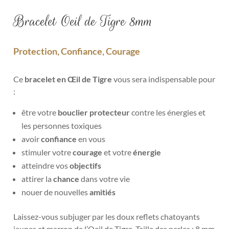
Bracelet Oeil de Tigre 8mm
Protection, Confiance, Courage
Ce
bracelet en Œil de Tigre
vous sera indispensable pour
:
être votre
bouclier protecteur
contre les
énergies et
les personnes toxiques
avoir
confiance
en vous
stimuler votre
courage
et votre
énergie
atteindre vos
objectifs
attirer la
chance
dans votre vie
nouer de nouvelles
amitiés
Laissez-vous subjuger par les doux
reflets chatoyants
jaunes et marron de l’Oeil de Tigre.
Taille des perles : 8 mm