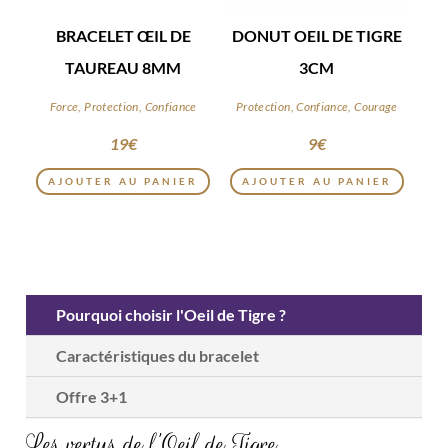
BRACELET ŒIL DE
DONUT OEIL DE TIGRE
TAUREAU 8MM
3CM
Force, Protection, Confiance
Protection, Confiance, Courage
19
€
9
€
AJOUTER AU PANIER
AJOUTER AU PANIER
Pourquoi choisir l'Oeil de Tigre ?
Caractéristiques du bracelet
Offre 3+1
Les vertus de l’Oeil de Tigre