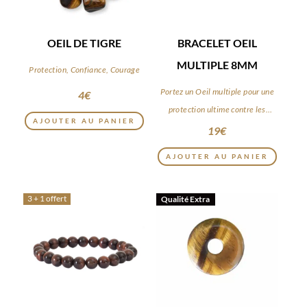
OEIL DE TIGRE
BRACELET OEIL
MULTIPLE 8MM
Protection, Confiance, Courage
Portez un Oeil multiple pour une
4
€
protection ultime contre les
AJOUTER AU PANIER
énergies négatives
19
€
AJOUTER AU PANIER
3 + 1 offert
Qualité Extra