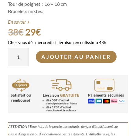
Tour de poignet : 16 – 18 cm
Bracelets mixtes.
En savoir +
Le
Le
38
€
29
€
prix
prix
Chez vous dès mercredi si livraison en colissimo 48h
initial
actuel
quantité
était :
est :
AJOUTER AU PANIER
de
38€.
29€.
Duo
"Booster"
ATTENTION !
Tenir
hors de la portée des enfants, danger d'étouffement car
risque d’ingestion ou d’ inhalation de petits éléments.
En lithothérapie, les