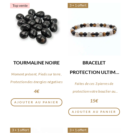
3 + 1 offert
Top vente
TOURMALINE NOIRE
BRACELET
PROTECTION ULTIME
Moment présent, Pieds sur terre,
6MM
Protection des énergies négatives
Faites de ces 3 pierres de
4
€
protection votre bouclier au
quotidien
15
€
AJOUTER AU PANIER
AJOUTER AU PANIER
3 + 1 offert
3 + 1 offert