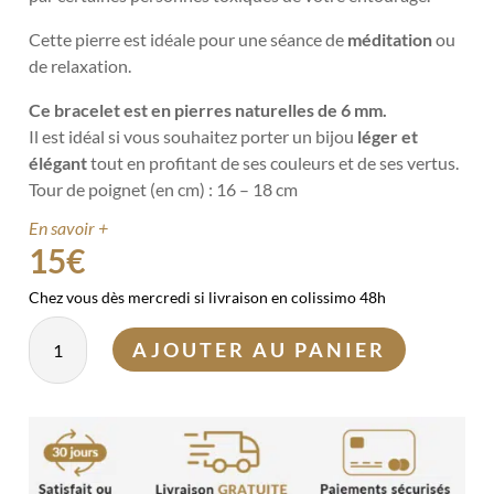
Cette pierre est idéale pour une séance de
méditation
ou
de relaxation.
Ce bracelet est en pierres naturelles de 6 mm.
Il est idéal si vous souhaitez porter un bijou
léger et
élégant
tout en profitant de ses couleurs et de ses vertus.
Tour de poignet (en cm) : 16 – 18 cm
En savoir +
15
€
Chez vous dès mercredi si livraison en colissimo 48h
quantité
AJOUTER AU PANIER
de
Bracelet
Tourmaline
noire
6mm