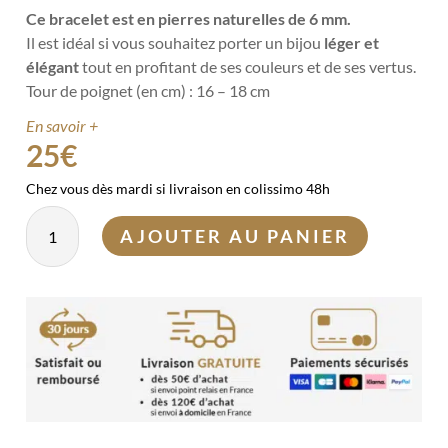
Ce bracelet est en pierres naturelles de 6 mm.
Il est idéal si vous souhaitez porter un bijou
léger et
élégant
tout en profitant de ses couleurs et de ses vertus.
Tour de poignet (en cm) : 16 – 18 cm
En savoir +
25
€
Chez vous dès mardi si livraison en colissimo 48h
quantité
AJOUTER AU PANIER
de
Bracelet
Shungite
6mm