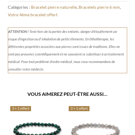
Catégories :
Bracelet pierre naturelle
,
Bracelets pierre 6 mm
,
Votre 4ème bracelet offert
ATTENTION !
Tenir
hors de la portée des enfants, danger d'étouffement car
risque d’ingestion ou d’ inhalation de petits éléments.
En lithothérapie, les
différentes propriétés associées aux pierres sont issues de traditions. Elles ne
sont pas prouvées scientifiquement et ne sauraient se substituer à un traitement
médical. Pour tout problème d'ordre médical, nous vous recommandons de
consulter votre médecin.
VOUS AIMEREZ PEUT-ÊTRE AUSSI…
3 + 1 offert
3 + 1 offert