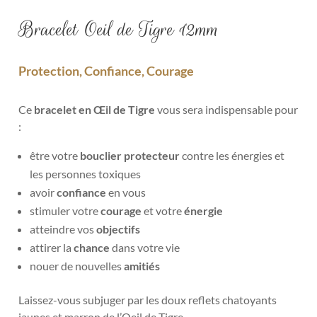
Bracelet Oeil de Tigre 12mm
Protection, Confiance, Courage
Ce
bracelet en Œil de Tigre
vous sera indispensable pour
:
être votre
bouclier protecteur
contre les
énergies et
les personnes toxiques
avoir
confiance
en vous
stimuler votre
courage
et votre
énergie
atteindre vos
objectifs
attirer la
chance
dans votre vie
nouer de nouvelles
amitiés
Laissez-vous subjuger par les doux
reflets chatoyants
jaunes et marron de l’Oeil de Tigre.