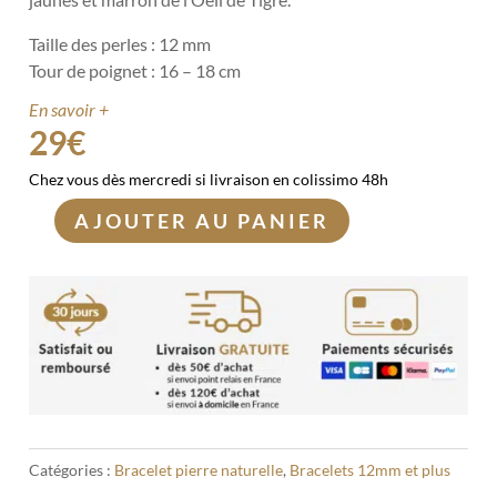
Taille des perles : 12 mm
Tour de poignet : 16 – 18 cm
En savoir +
29
€
Chez vous dès mercredi si livraison en colissimo 48h
AJOUTER AU PANIER
quantité
de
Bracelet
Oeil
de
Tigre
12mm
Catégories :
Bracelet pierre naturelle
,
Bracelets 12mm et plus