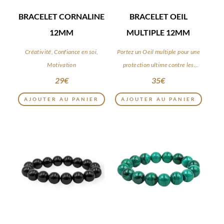
BRACELET CORNALINE
BRACELET OEIL
12MM
MULTIPLE 12MM
Créativité, Confiance en soi,
Portez un Oeil multiple pour une
Motivation
protection ultime contre les
énergies négatives
29
€
35
€
AJOUTER AU PANIER
AJOUTER AU PANIER