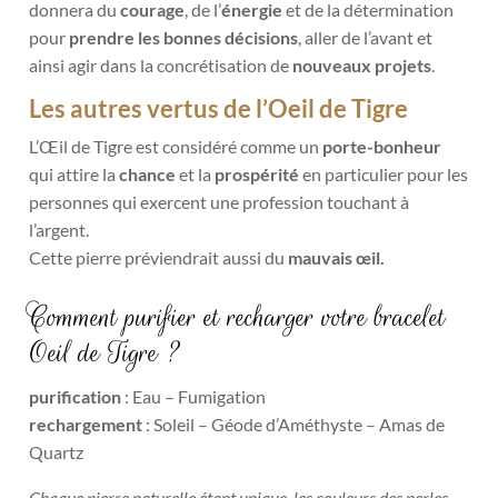
donnera du
courage
, de l’
énergie
et de la détermination
pour
prendre les bonnes décisions
, aller de l’avant et
ainsi agir dans la concrétisation de
nouveaux projets
.
Les autres vertus de l’Oeil de Tigre
L’Œil de Tigre est considéré comme un
porte-bonheur
qui attire la
chanc
e
et la
prospérité
en particulier pour les
personnes qui exercent une profession touchant à
l’argent.
Cette pierre préviendrait aussi du
mauvais œil.
Comment purifier et recharger votre bracelet
Oeil de Tigre ?
purification
: Eau – Fumigation
rechargement
: Soleil – Géode d’Améthyste – Amas de
Quartz
Chaque pierre naturelle étant unique, les couleurs des perles