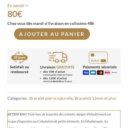
En savoir +
80
€
Chez vous dès mardi si livraison en colissimo 48h
AJOUTER AU PANIER
quantité
de
Bracelet
Malachite
12mm
Catégories :
Bracelet pierre naturelle
,
Bracelets 12mm et plus
ATTENTION !
Tenir
hors de la portée des enfants, danger d'étouffement car
risque d’ingestion ou d’ inhalation de petits éléments.
En lithothérapie, les