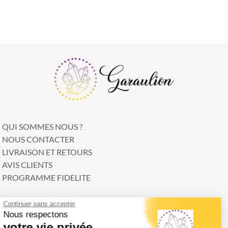
QUI SOMMES NOUS ?
NOUS CONTACTER
LIVRAISON ET RETOURS
AVIS CLIENTS
PROGRAMME FIDELITE
Continuer sans accepter
CATEGORIES
Nous respectons
votre vie privée
Bracelets