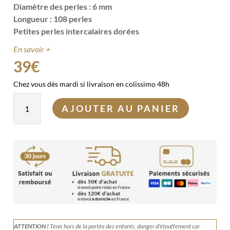
Diamètre des perles : 6 mm
Longueur : 108 perles
Petites perles intercalaires dorées
En savoir +
39
€
Chez vous dès mardi si livraison en colissimo 48h
quantité
AJOUTER AU PANIER
de
Mala
en
Howlite
et
Bois
–
Athéna
ATTENTION !
Tenir
hors de la portée des enfants, danger d'étouffement car