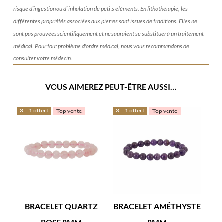
risque d’ingestion ou d’ inhalation de petits éléments.
En lithothérapie, les
différentes propriétés associées aux pierres sont issues de traditions. Elles ne
sont pas prouvées scientifiquement et ne sauraient se substituer à un traitement
médical. Pour tout problème d'ordre médical, nous vous recommandons de
consulter votre médecin.
VOUS AIMEREZ PEUT-ÊTRE AUSSI…
3 + 1 offert
3 + 1 offert
Top vente
Top vente
BRACELET QUARTZ
BRACELET AMÉTHYSTE
ROSE 8MM
8MM