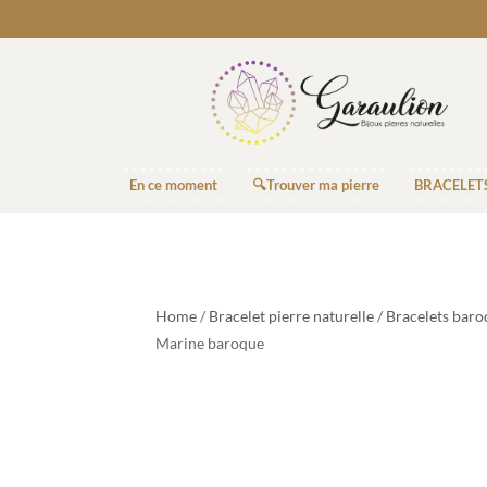
En ce moment
🔍Trouver ma pierre
BRACELET
Home
/
Bracelet pierre naturelle
/
Bracelets baro
Marine baroque