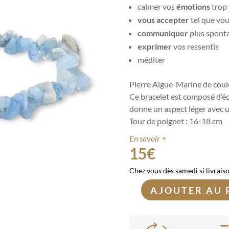
calmer vos
émotions
trop 
vous accepter
tel que vou
communiquer
plus sponta
exprimer
vos ressentis
méditer
Pierre Aigue-Marine de coul
Ce bracelet est composé d’écla
donne un aspect léger avec u
Tour de poignet : 16-18 cm
En savoir +
15
€
Chez vous dès samedi si livrais
AJOUTER AU 
quantité
de
Bracelet