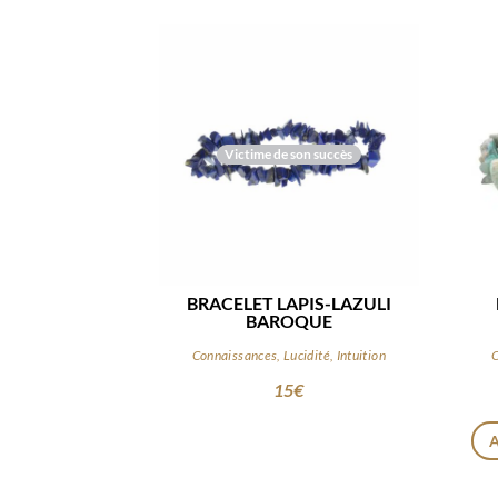
Victime de son succès
BRACELET LAPIS-LAZULI
BAROQUE
Connaissances, Lucidité, Intuition
C
15
€