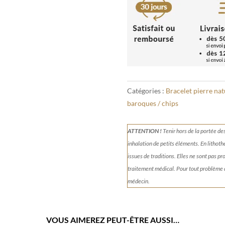
Aigue-
Marine
baroque
Catégories :
Bracelet pierre nat
baroques / chips
ATTENTION !
Tenir
hors de la portée de
inhalation de petits éléments.
En lithoth
issues de traditions. Elles ne sont pas p
traitement médical. Pour tout problème
médecin.
VOUS AIMEREZ PEUT-ÊTRE AUSSI…