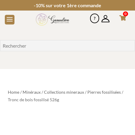
-10% sur votre 1ère commande
0
Home
/
Minéraux
/
Collections mineraux
/
Pierres fossilisées
/
Tronc de bois fossilisé 526g