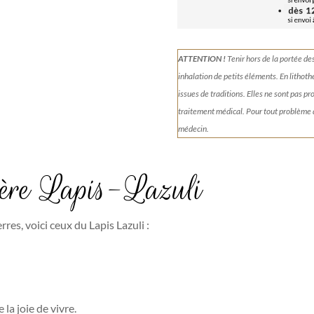
ATTENTION !
Tenir
hors de la portée de
inhalation de petits éléments.
En lithoth
issues de traditions. Elles ne sont pas p
traitement médical. Pour tout problème
médecin.
hère Lapis-Lazuli
rres, voici ceux du Lapis Lazuli :
la joie de vivre.