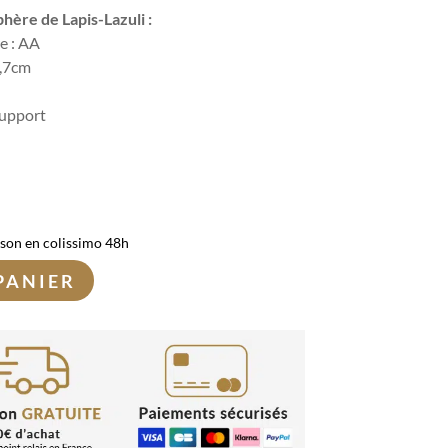
phère de Lapis-Lazuli :
re : AA
5,7cm
support
ison en colissimo 48h
PANIER