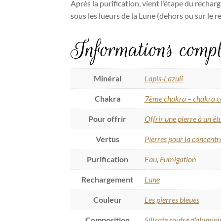
Après la purification, vient l’étape du rechar
sous les lueurs de la Lune (dehors ou sur le 
Informations compl
Minéral
Lapis-Lazuli
Chakra
7ème chakra – chakra c
Pour offrir
Offrir une pierre à un ét
Vertus
Pierres pour la concentr
Purification
Eau
,
Fumigation
Rechargement
Lune
Couleur
Les pierres bleues
Composition
Silicate soufré d'alumin