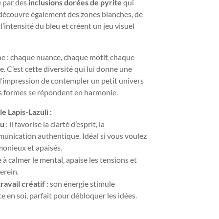
é par des
inclusions dorées de pyrite
qui
 y découvre également des zones blanches, de
l’intensité du bleu et créent un jeu visuel
ne : chaque nuance, chaque motif, chaque
e. C’est cette diversité qui lui donne une
 l’impression de contempler un petit univers
les formes se répondent en harmonie.
e Lapis-Lazuli :
au
: il favorise la clarté d’esprit, la
unication authentique. Idéal si vous voulez
onieux et apaisés.
de à calmer le mental, apaise les tensions et
erein.
ravail créatif
: son énergie stimule
ce en soi, parfait pour débloquer les idées.