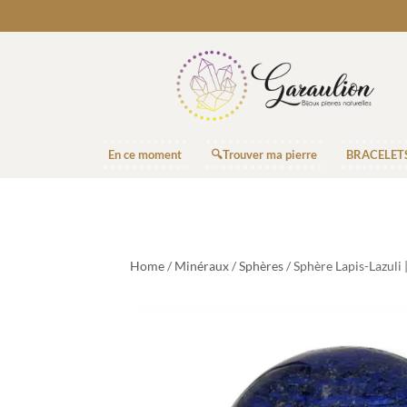
En ce moment
🔍Trouver ma pierre
BRACELET
Home
/
Minéraux
/
Sphères
/ Sphère Lapis-Lazuli 