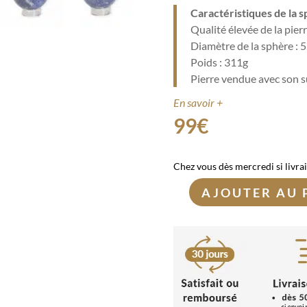
Caractéristiques de la s
Qualité élevée de la pier
Diamètre de la sphère : 
Poids : 311g
Pierre vendue avec son 
En savoir +
99
€
Chez vous dès mercredi si livra
AJOUTER AU 
quantité
de
Sphère
Lapis-
Lazuli
|
5,7cm