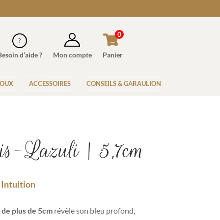
0
Besoin d’aide ?
Mon compte
Panier
JOUX
ACCESSOIRES
CONSEILS & GARAULION
is-Lazuli | 5,7cm
 Intuition
i de plus de 5cm
révèle son bleu profond,