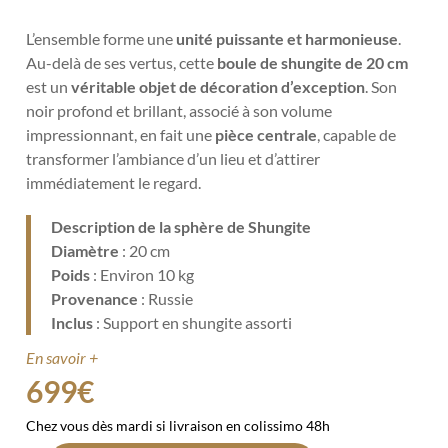
L’ensemble forme une
unité puissante et harmonieuse
.
Au-delà de ses vertus, cette
boule de shungite de 20 cm
est un
véritable objet de décoration d’exception
. Son
noir profond et brillant, associé à son volume
impressionnant, en fait une
pièce centrale
, capable de
transformer l’ambiance d’un lieu et d’attirer
immédiatement le regard.
Description de la sphère de Shungite
Diamètre
: 20 cm
Poids
: Environ 10 kg
Provenance
: Russie
Inclus
: Support en shungite assorti
En savoir +
699
€
Chez vous dès mardi si livraison en colissimo 48h