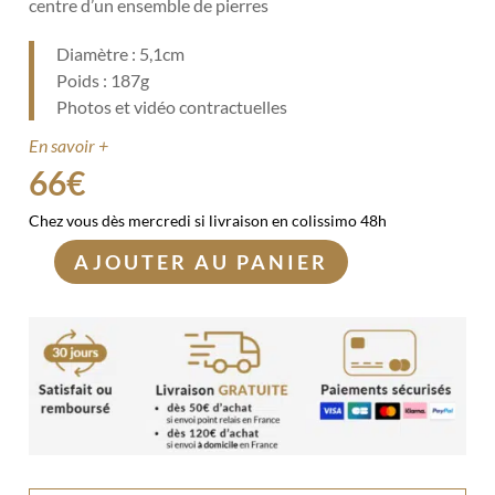
centre d’un ensemble de pierres
Diamètre : 5,1cm
Poids : 187g
Photos et vidéo contractuelles
En savoir +
66
€
Chez vous dès mercredi si livraison en colissimo 48h
AJOUTER AU PANIER
quantité
de
Sphère
Cristal
de
roche
5cm