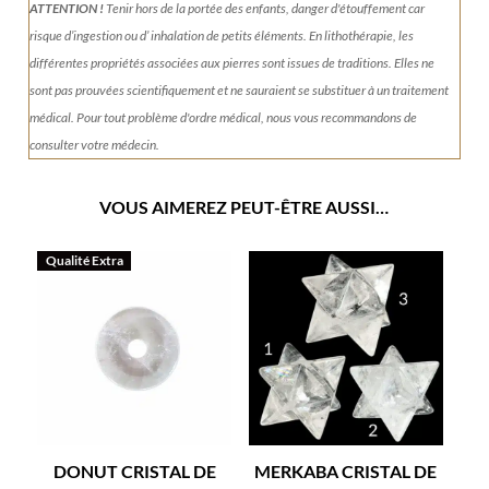
ATTENTION !
Tenir
hors de la portée des enfants, danger d'étouffement car
risque d’ingestion ou d’ inhalation de petits éléments.
En lithothérapie, les
différentes propriétés associées aux pierres sont issues de traditions. Elles ne
sont pas prouvées scientifiquement et ne sauraient se substituer à un traitement
médical. Pour tout problème d'ordre médical, nous vous recommandons de
consulter votre médecin.
VOUS AIMEREZ PEUT-ÊTRE AUSSI…
Qualité Extra
DONUT CRISTAL DE
MERKABA CRISTAL DE