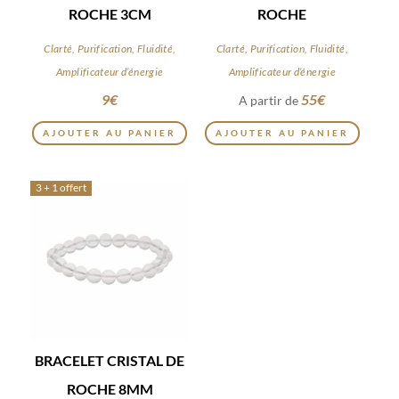
ROCHE 3CM
ROCHE
Clarté, Purification, Fluidité,
Clarté, Purification, Fluidité,
Amplificateur d’énergie
Amplificateur d’énergie
9
€
55
€
A partir de
Ce
AJOUTER AU PANIER
AJOUTER AU PANIER
produi
a
3 + 1 offert
plusie
variat
Les
optio
peuve
être
choisi
sur
BRACELET CRISTAL DE
la
ROCHE 8MM