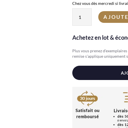
Chez vous dès mercredi si livra
quantité
AJOUTE
de
Jaspe
Léopard
Achetez en lot & éco
Plus vous prenez d'exemplaires d
remise s'applique uniquement s
AJ