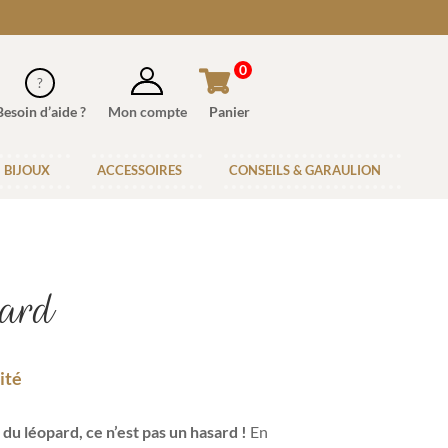
0
Besoin d’aide ?
Mon compte
Panier
BIJOUX
ACCESSOIRES
CONSEILS & GARAULION
ard
ité
 du léopard, ce n’est pas un hasard !
En