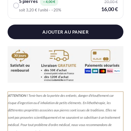
5 pierres
− 4,00 €
20,00 €
16,00 €
soit 3,20 € l’unité · −20%
AJOUTER AU PANIER
ATTENTION !
Tenir
hors de la portée des enfants, danger d'étouffement car
risque d’ingestion ou d’ inhalation de petits éléments.
En lithothérapie, les
différentes propriétés associées aux pierres sont issues de traditions. Elles ne
sont pas prouvées scientifiquement et ne sauraient se substituer à un traitement
médical. Pour tout problème d'ordre médical, nous vous recommandons de