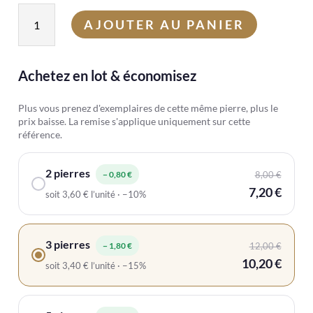
quantité
AJOUTER AU PANIER
de
Jaspe
Paysage
Achetez en lot & économisez
Plus vous prenez d'exemplaires de cette même pierre, plus le
prix baisse. La remise s'applique uniquement sur cette
référence.
2 pierres
− 0,80 €
8,00 €
7,20 €
soit 3,60 € l’unité · −10%
3 pierres
− 1,80 €
12,00 €
10,20 €
soit 3,40 € l’unité · −15%