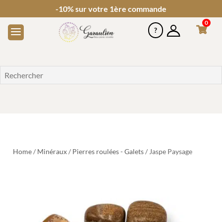
-10% sur votre 1ère commande
0
Home
/
Minéraux
/
Pierres roulées - Galets
/ Jaspe Paysage