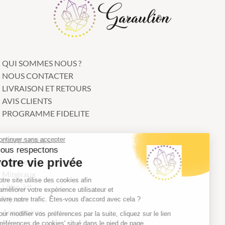
QUI SOMMES NOUS ?
NOUS CONTACTER
LIVRAISON ET RETOURS
AVIS CLIENTS
PROGRAMME FIDELITE
Continuer sans accepter
CATEGORIES
Nous respectons
votre vie privée
Bracelets
Minéraux
Notre site utilise des cookies afin
Litho-kit
d'améliorer votre expérience utilisateur et
Bijoux
suivre notre trafic. Êtes-vous d'accord avec cela ?
Accessoires
Pour modifier vos préférences par la suite, cliquez sur le lien
'Préférences de cookies' situé dans le pied de page.