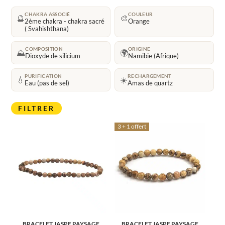
CHAKRA ASSOCIÉ
COULEUR
🔮
🎨
2ème chakra - chakra sacré
Orange
( Svahishthana)
COMPOSITION
ORIGINE
⛰️
🌍
Dioxyde de silicium
Namibie (Afrique)
PURIFICATION
RECHARGEMENT
💧
☀️
Eau (pas de sel)
Amas de quartz
FILTRER
3 + 1 offert
BRACELET JASPE PAYSAGE
BRACELET JASPE PAYSAGE