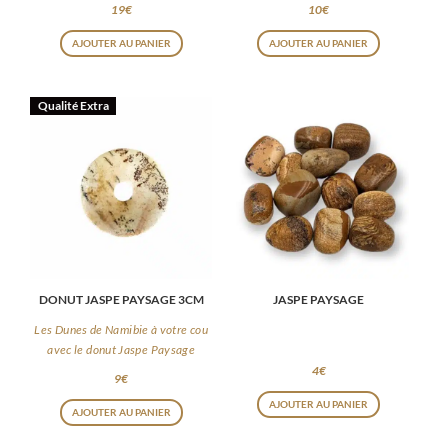
19
€
10
€
AJOUTER AU PANIER
AJOUTER AU PANIER
Qualité Extra
DONUT JASPE PAYSAGE 3CM
JASPE PAYSAGE
Les Dunes de Namibie à votre cou
avec le donut Jaspe Paysage
4
€
9
€
AJOUTER AU PANIER
AJOUTER AU PANIER