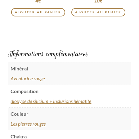
4
€
10
€
AJOUTER AU PANIER
AJOUTER AU PANIER
Informations complémentaires
Minéral
Aventurine rouge
Composition
dioxyde de silicium + inclusions hématite
Couleur
Les pierres rouges
Chakra