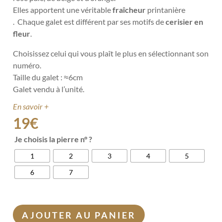
Elles apportent une véritable
fraîcheur
printanière
.
Chaque galet est différent par ses motifs de
cerisier en
fleur
.
Choisissez celui qui vous plaît le plus en sélectionnant son
numéro.
Taille du galet : ≈6cm
Galet vendu à l’unité.
En savoir +
19
€
Je choisis la pierre n° ?
1
2
3
4
5
6
7
AJOUTER AU PANIER