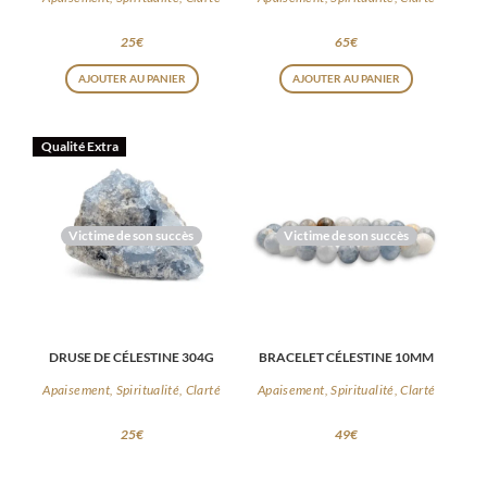
page
25
€
65
€
du
AJOUTER AU PANIER
AJOUTER AU PANIER
produit
Qualité Extra
Victime de son succès
Victime de son succès
DRUSE DE CÉLESTINE 304G
BRACELET CÉLESTINE 10MM
Apaisement, Spiritualité, Clarté
Apaisement, Spiritualité, Clarté
25
€
49
€