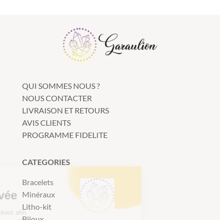
QUI SOMMES NOUS ?
NOUS CONTACTER
LIVRAISON ET RETOURS
AVIS CLIENTS
PROGRAMME FIDELITE
CATEGORIES
Continuer sans accepter
Bracelets
Nous respectons
votre vie privée
Minéraux
Litho-kit
Notre site utilise des cookies afin
Bijoux