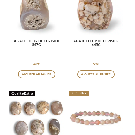
AGATE FLEUR DE CERISIER
AGATE FLEUR DE CERISIER
547G
645G
49
€
59
€
AJOUTER AU PANIER
AJOUTER AU PANIER
3 + 1 offert
Qualité Extra