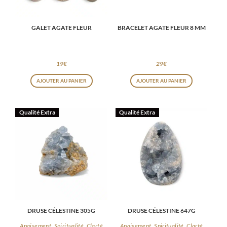
GALET AGATE FLEUR
BRACELET AGATE FLEUR 8 MM
19
€
29
€
Ce
AJOUTER AU PANIER
AJOUTER AU PANIER
produit
a
Qualité Extra
Qualité Extra
plusieurs
variations.
Les
options
peuvent
être
choisies
DRUSE CÉLESTINE 305G
DRUSE CÉLESTINE 647G
sur
la
Apaisement, Spiritualité, Clarté
Apaisement, Spiritualité, Clarté