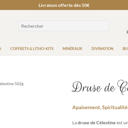
Livraison offerte dès 50€
S
COFFRETS & LITHO-KITS
MINÉRAUX
DIVINATION
BI
Druse de Cé
élestine 502g
Apaisement, Spiritualité
La
druse de Célestine
est un