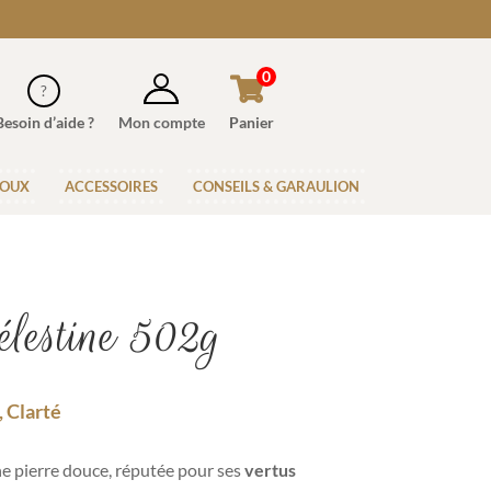
0
Besoin d’aide ?
Mon compte
Panier
JOUX
ACCESSOIRES
CONSEILS & GARAULION
lestine 502g
, Clarté
e pierre douce, réputée pour ses
vertus