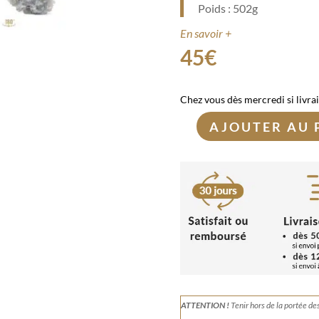
Poids : 502g
En savoir +
45
€
Chez vous dès mercredi si livra
AJOUTER AU 
quantité
de
Druse
de
Célestine
502g
ATTENTION !
Tenir
hors de la portée de