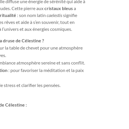
Elle diffuse une énergie de sérénité qui aide à
études. Cette pierre aux
cristaux bleus
a
ritualité
: son nom latin
caelestis
signifie
 les rêves et aide à s’en souvenir, tout en
 à l’univers et aux énergies cosmiques.
a druse de Célestine ?
 sur la table de chevet pour une atmosphère
ves.
mbiance atmosphère sereine et sans conflit.
tion
: pour favoriser la méditation et la paix
le stress et clarifier les pensées.
de Célestine :