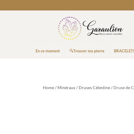
En ce moment
🔍Trouver ma pierre
BRACELET
Home
/
Minéraux
/
Druses Célestine
/ Druse de C