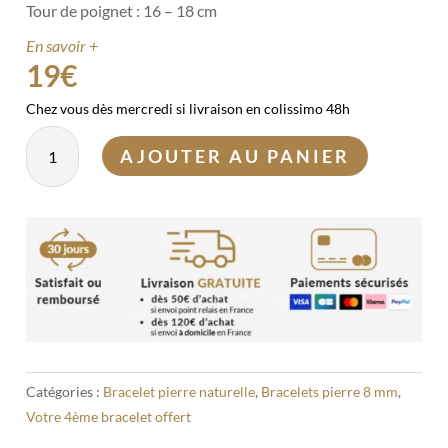
Tour de poignet : 16 – 18 cm
En savoir +
19
€
Chez vous dès mercredi si livraison en colissimo 48h
quantité
AJOUTER AU PANIER
de
Bracelet
Agate
plume
8
mm
Catégories :
Bracelet pierre naturelle
,
Bracelets pierre 8 mm
,
Votre 4ème bracelet offert