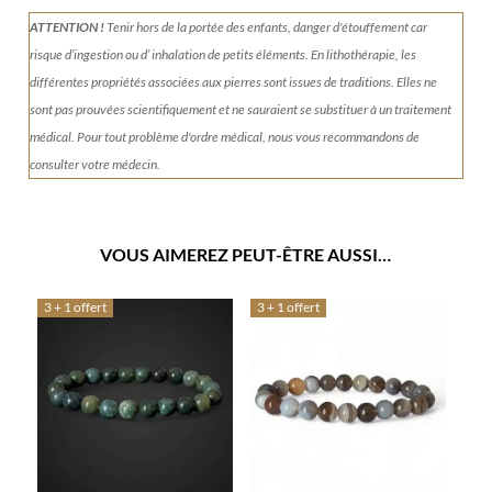
ATTENTION !
Tenir
hors de la portée des enfants, danger d'étouffement car
risque d’ingestion ou d’ inhalation de petits éléments.
En lithothérapie, les
différentes propriétés associées aux pierres sont issues de traditions. Elles ne
sont pas prouvées scientifiquement et ne sauraient se substituer à un traitement
médical. Pour tout problème d'ordre médical, nous vous recommandons de
consulter votre médecin.
VOUS AIMEREZ PEUT-ÊTRE AUSSI…
3 + 1 offert
3 + 1 offert