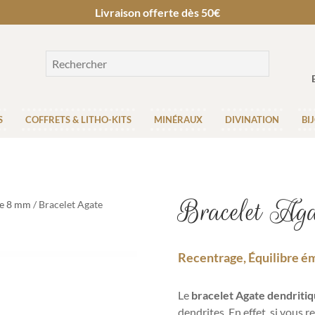
Livraison offerte dès 50€
S
COFFRETS & LITHO-KITS
MINÉRAUX
DIVINATION
BI
Bracelet Aga
re 8 mm
/ Bracelet Agate
Recentrage, Équilibre é
Le
bracelet Agate dendriti
dendrites. En effet, si vous 