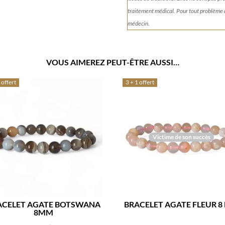
traitement médical. Pour tout problème
médecin.
VOUS AIMEREZ PEUT-ÊTRE AUSSI…
 offert
3 + 1 offert
Victime de son succès
ACELET AGATE BOTSWANA
BRACELET AGATE FLEUR 
8MM