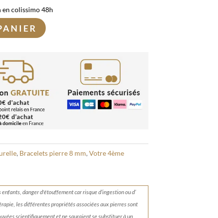
n en colissimo 48h
PANIER
urelle
,
Bracelets pierre 8 mm
,
Votre 4ème
s enfants, danger d'étouffement car risque d’ingestion ou d’
érapie, les différentes propriétés associées aux pierres sont
rouvées scientifiquement et ne sauraient se substituer à un