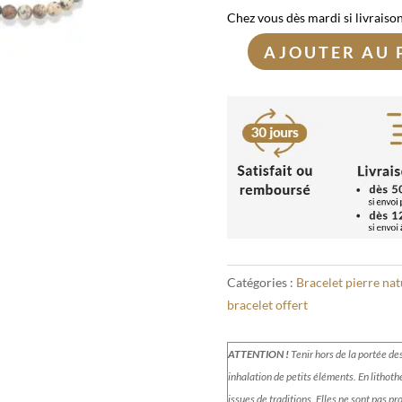
Chez vous dès mardi si livraiso
AJOUTER AU 
quantité
de
Bracelet
Agate
dendritique
8mm
Catégories :
Bracelet pierre nat
bracelet offert
ATTENTION !
Tenir
hors de la portée de
inhalation de petits éléments.
En lithoth
issues de traditions. Elles ne sont pas p