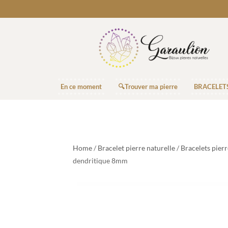
En ce moment
🔍Trouver ma pierre
BRACELET
Home
/
Bracelet pierre naturelle
/
Bracelets pier
dendritique 8mm