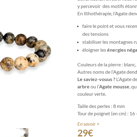
y percevoir des motifs étonn
En lithothérapie, l’Agate den
faire le point et vous rece
des tensions
stabiliser les montagnes 
éloigner les
énergies néga
Couleurs de la pierre : blanc,
Autres noms de l’Agate dend
Le saviez-vouus ?
L’
Agate de
arbre
ou l’
Agate mousse
, qu
couleur verte.
Taille des perles : 8 mm
Tour de poignet (en cm) : 16
En savoir +
29
€