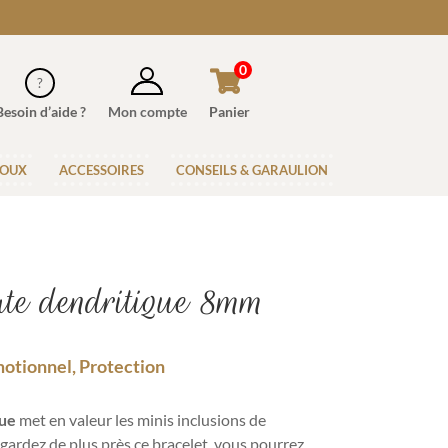
0
Besoin d’aide ?
Mon compte
Panier
JOUX
ACCESSOIRES
CONSEILS & GARAULION
te dendritique 8mm
motionnel, Protection
que
met en valeur les minis inclusions de
regardez de plus près ce bracelet, vous pourrez