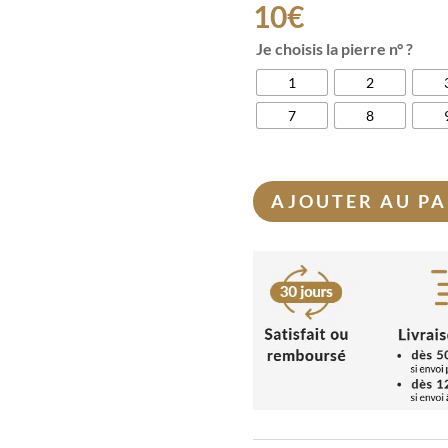
10
€
Je choisis la pierre n° ?
1
2
7
8
AJOUTER AU PA