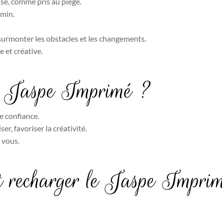
se, comme pris au piège.
emin.
surmonter les obstacles et les changements.
 et créative.
le Jaspe Imprimé ?
e confiance.
r, favoriser la créativité.
 vous.
et recharger le Jaspe Impri