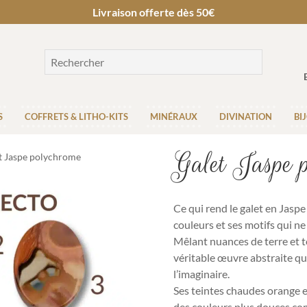
Livraison offerte dès 50€
S
COFFRETS & LITHO-KITS
MINÉRAUX
DIVINATION
BI
Galet Jaspe 
t Jaspe polychrome
Ce qui rend le galet en Jasp
couleurs et ses motifs qui n
Mêlant nuances de terre et t
véritable œuvre abstraite qui
l’imaginaire.
Ses teintes chaudes orange 
des couleurs plus douces comm