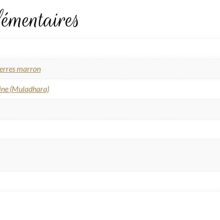
émentaires
ierres marron
ine (Muladhara)