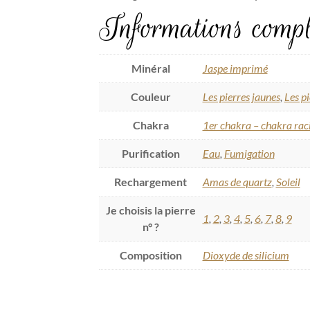
Informations compl
Minéral
Jaspe imprimé
Couleur
Les pierres jaunes
,
Les p
Chakra
1er chakra – chakra rac
Purification
Eau
,
Fumigation
Rechargement
Amas de quartz
,
Soleil
Je choisis la pierre
1
,
2
,
3
,
4
,
5
,
6
,
7
,
8
,
9
n° ?
Composition
Dioxyde de silicium