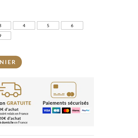
3
4
5
6
9
NIER