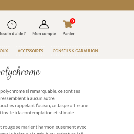
0
Besoin d’aide ?
Mon compte
Panier
JOUX
ACCESSOIRES
CONSEILS & GARAULION
polychrome
e polychrome si remarquable, ce sont ses
e ressemblent à aucun autre.
ouches rappelant l’océan, ce Jaspe offre une
 invite à la contemplation et stimule
et rouge se marient harmonieusement avec
e le beige ou le gris-bleu, créant un joli