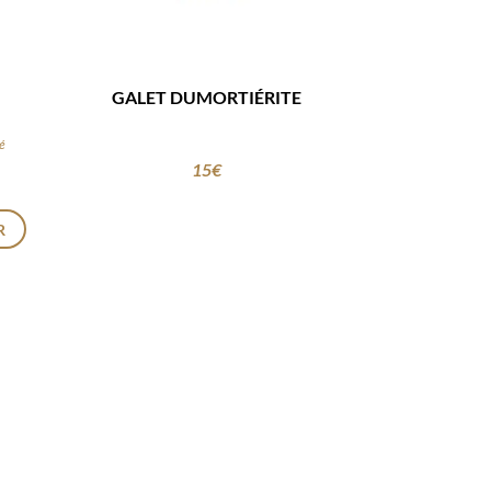
GALET DUMORTIÉRITE
té
15
€
R