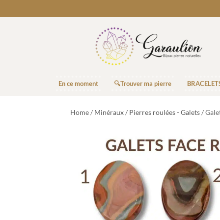
En ce moment
🔍Trouver ma pierre
BRACELET
Home
/
Minéraux
/
Pierres roulées - Galets
/ Gale