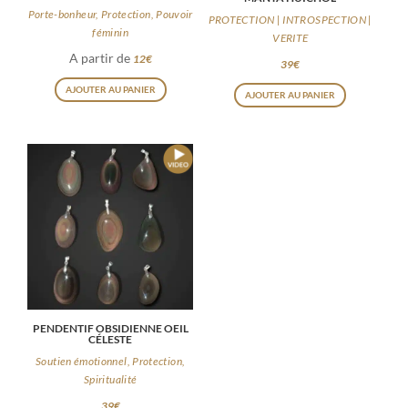
la
la
Porte-bonheur, Protection, Pouvoir
PROTECTION | INTROSPECTION |
féminin
page
page
VERITE
A partir de
12
€
du
du
39
€
Ce
Ce
produit
produit
AJOUTER AU PANIER
AJOUTER AU PANIER
produit
produit
a
a
plusieurs
plusieurs
variations.
variations
Les
Les
options
options
peuvent
peuvent
être
être
choisies
choisies
sur
PENDENTIF OBSIDIENNE OEIL
sur
CÉLESTE
la
la
Soutien émotionnel, Protection,
page
page
Spiritualité
du
du
39
€