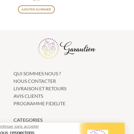
produit
Ce
produit
AJOUTER AU PANIER
produit
a
plusieurs
variations.
Les
options
peuvent
être
QUI SOMMES NOUS ?
choisies
NOUS CONTACTER
sur
LIVRAISON ET RETOURS
la
AVIS CLIENTS
page
PROGRAMME FIDELITE
du
produit
CATEGORIES
Continuer sans accepter
Bracelets
Nous respectons