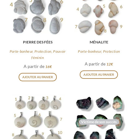
PIERRE DES FÉES
MÉNALITE
Porte-bonheur, Protection, Pouvoir
Porte-bonheur, Protection
féminin
A partir de
12
€
A partir de
16
€
Ce
Ce
AJOUTER AU PANIER
AJOUTER AU PANIER
produit
produit
a
a
plusieurs
plusieurs
variations
variations.
Les
Les
options
Victime de son succès
options
peuvent
peuvent
être