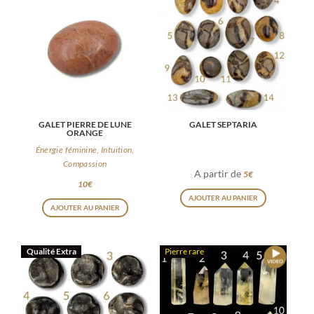
variations.
variations
Les
Les
options
options
peuvent
peuvent
être
être
choisies
choisies
GALET PIERRE DE LUNE
GALET SEPTARIA
sur
sur
ORANGE
la
la
Énergie féminine, Intuition,
page
page
Compassion
A partir de
5
€
du
du
10
€
Ce
AJOUTER AU PANIER
produit
produit
produit
AJOUTER AU PANIER
a
plusieurs
Qualité Extra
Pierre rare
variations
Les
options