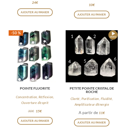
24
€
10
€
du
du
AJOUTER AU PANIER
produit
produit
AJOUTER AU PANIER
-50 %
POINTE FLUORITE
PETITE POINTE CRISTAL DE
ROCHE
Concentration, Réflexion,
Clarté, Purification, Fluidité,
Ouverture d’esprit
Amplificateur d’énergie
30
€
15
€
A partir de
11
€
Ce
Ce
AJOUTER AU PANIER
AJOUTER AU PANIER
produit
produit