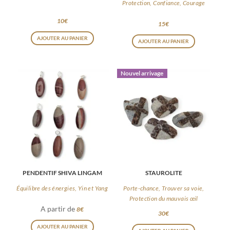
Protection, Confiance, Courage
page
page
10
€
15
€
du
du
Ce
Ce
AJOUTER AU PANIER
produit
produit
AJOUTER AU PANIER
produit
produit
a
a
plusieurs
Nouvel arrivage
plusieurs
variations.
variations
Les
Les
options
options
peuvent
peuvent
être
être
choisies
choisies
sur
PENDENTIF SHIVA LINGAM
STAUROLITE
sur
la
la
Équilibre des énergies, Yin et Yang
Porte-chance, Trouver sa voie,
page
Protection du mauvais œil
page
A partir de
8
€
du
30
€
du
Ce
produit
AJOUTER AU PANIER
produit