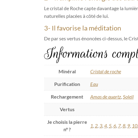
Le cristal de Roche capte davantage la lumière 
naturelles placées à côté de lui.
3- Il favorise la méditation
De par ses vertus énoncées ci-dessus, le Cris
Informations compl
Minéral
Cristal de roche
Purification
Eau
Rechargement
Amas de quartz
,
Soleil
Vertus
Je choisis la pierre
1
,
2
,
3
,
4
,
5
,
6
,
7
,
8
,
9
,
10
n° ?