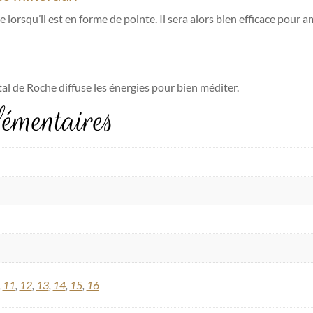
lorsqu’il est en forme de pointe. Il sera alors bien efficace pour am
tal de Roche diffuse les énergies pour bien méditer.
émentaires
,
11
,
12
,
13
,
14
,
15
,
16