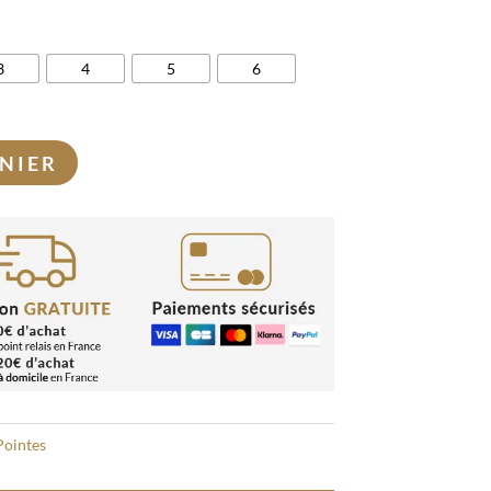
3
4
5
6
NIER
Pointes