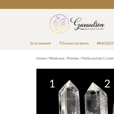
En ce moment
🔍Trouver ma pierre
BRACELET
Home
/
Minéraux
/
Pointes
/ Petite pointe Crista