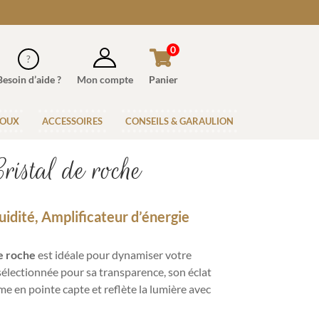
0
Besoin d’aide ?
Mon compte
Panier
JOUX
ACCESSOIRES
CONSEILS & GARAULION
Cristal de roche
luidité, Amplificateur d’énergie
de roche
est idéale pour dynamiser votre
 sélectionnée pour sa transparence, son éclat
rme en pointe capte et reflète la lumière avec