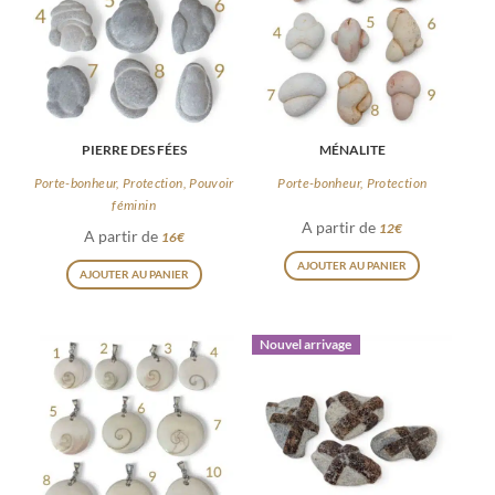
PIERRE DES FÉES
MÉNALITE
Porte-bonheur, Protection, Pouvoir
Porte-bonheur, Protection
féminin
A partir de
12
€
A partir de
16
€
Ce
Ce
AJOUTER AU PANIER
AJOUTER AU PANIER
produit
produit
a
a
plusieurs
Nouvel arrivage
plusieurs
variations
variations.
Les
Les
options
options
peuvent
peuvent
être