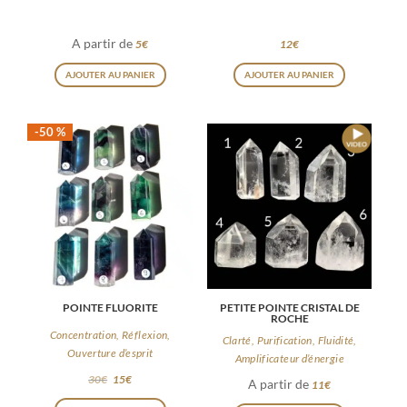
page
A partir de
5
€
12
€
du
Ce
Ce
produit
AJOUTER AU PANIER
AJOUTER AU PANIER
produit
produit
a
a
-50 %
plusieurs
plusieurs
variations.
variations
Les
Les
options
options
peuvent
peuvent
être
être
choisies
choisies
POINTE FLUORITE
PETITE POINTE CRISTAL DE
sur
sur
ROCHE
la
la
Concentration, Réflexion,
Clarté, Purification, Fluidité,
Ouverture d’esprit
page
page
Amplificateur d’énergie
30
€
15
€
du
du
A partir de
11
€
Ce
Ce