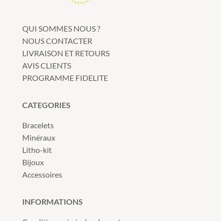
peuvent
être
QUI SOMMES NOUS ?
choisies
NOUS CONTACTER
sur
LIVRAISON ET RETOURS
la
AVIS CLIENTS
page
PROGRAMME FIDELITE
du
produit
CATEGORIES
Bracelets
Minéraux
Litho-kit
Bijoux
Accessoires
INFORMATIONS