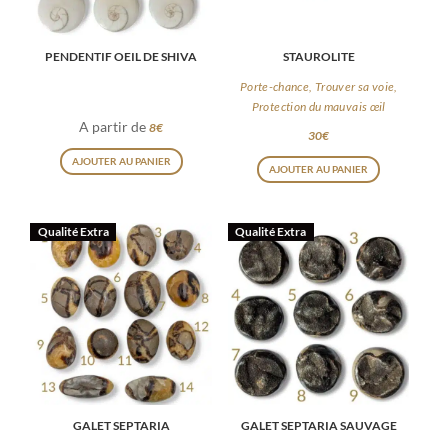
être
choisies
choisies
sur
PENDENTIF OEIL DE SHIVA
STAUROLITE
sur
la
la
Porte-chance, Trouver sa voie,
page
Protection du mauvais œil
page
A partir de
8
€
du
30
€
du
Ce
produit
AJOUTER AU PANIER
produit
AJOUTER AU PANIER
produit
a
plusieurs
Qualité Extra
Qualité Extra
variations.
Les
options
peuvent
être
choisies
sur
GALET SEPTARIA
GALET SEPTARIA SAUVAGE
la