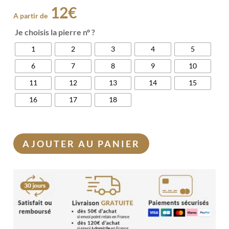
12
€
A partir de
Je choisis la pierre n° ?
1
2
3
4
5
6
7
8
9
10
11
12
13
14
15
16
17
18
AJOUTER AU PANIER