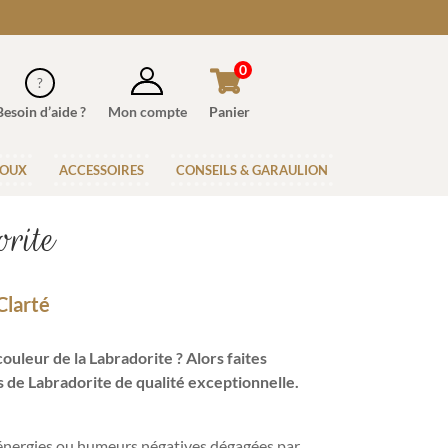
0
Besoin d’aide ?
Mon compte
Panier
JOUX
ACCESSOIRES
CONSEILS & GARAULION
rite
Clarté
couleur de la Labradorite ? Alors faites
s de Labradorite de qualité exceptionnelle.
énergies ou humeurs négatives dégagées par