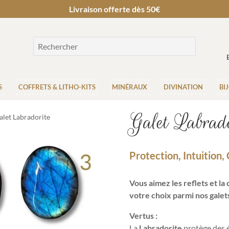
Livraison offerte dès 50€
S
COFFRETS & LITHO-KITS
MINÉRAUX
DIVINATION
BI
Galet Labrado
alet Labradorite
Protection, Intuition, 
Vous aimez les reflets et la 
votre choix parmi nos galet
Vertus :
La
Labradorite
protège des 