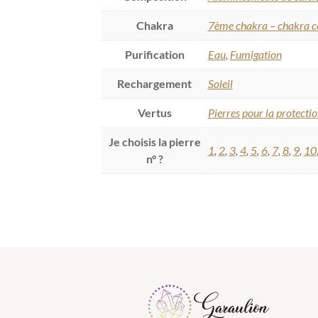
Chakra
7ème chakra – chakra c
Purification
Eau
,
Fumigation
Rechargement
Soleil
Vertus
Pierres pour la protecti
Je choisis la pierre
1
,
2
,
3
,
4
,
5
,
6
,
7
,
8
,
9
,
10
n° ?