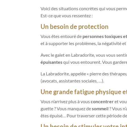
Voici des situations concrètes qui vous perme
Est-ce que vous ressentez :
Un besoin de protection
Vous êtes entouré de
personnes toxiques et
et à supporter les problèmes, la négativité e
Avec le galet en Labradorite, vous vous sent
épuisantes
qui vous entourent. Vous garderez
La Labradorite, appelée « pierre des thérapeut
(avocats, assistantes sociales, …).
Une grande fatigue physique et
Vous n’arrivez plus à vous
concentrer
et vou
guette ? Vous manquez de
sommei
l ? Vous n
êtes épuisé… Pour traverser cette période de f
Un besoin de stimuler votre int