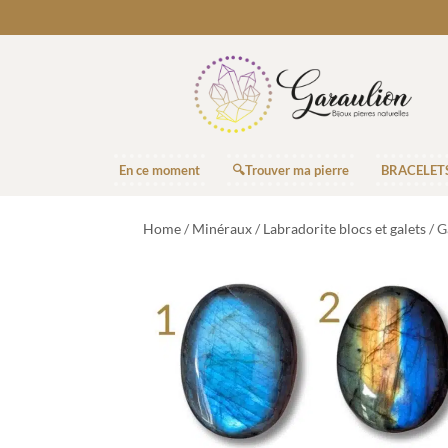
En ce moment
🔍Trouver ma pierre
BRACELET
Home
/
Minéraux
/
Labradorite blocs et galets
/ G