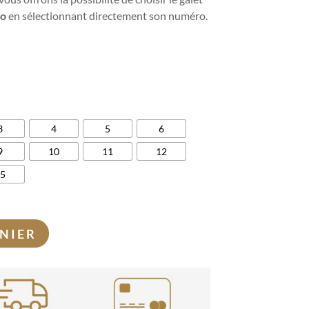
to
en sélectionnant directement son numéro.
3
4
5
6
9
10
11
12
15
NIER