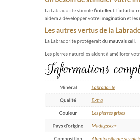
La Labradorite stimule l’
intellect
, l’
intuition
e
aidera à développer votre
imagination
et les
Les autres vertus de la Labrad
La Labradorite protégerait du
mauvais œil
.
Les pierres naturelles aident à améliorer vot
Informations compl
Minéral
Labradorite
Qualité
Extra
Couleur
Les pierres grises
Pays d'origine
Madagascar
Composition
Aluminosilicate de calc