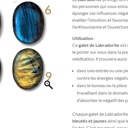
les personnes qui vous entou
éponger ces influences négat
éveiller l’intuition et favori
l’enthousiasme et l’ouvertur
Utilisation
:
Ce
galet de Labradorite
est 
le porter sur vous dans la poc
méditation.
Il trouvera aussi
dans une entrée ou une pi
contre les énergies négati
dans le bureau ou la pièce
travaillant dans le domain
d’absorber le négatif des 
Chaque galet de Labradorite 
bleutés et jaunes
ainsi que l
l’autre. C’est pourquoi, nous 