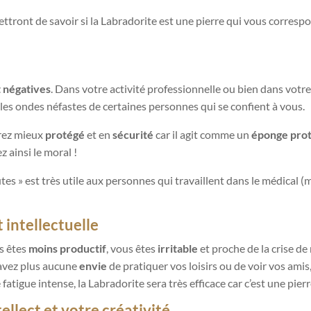
ttront de savoir si la Labradorite est une pierre qui vous corresp
 négatives
. Dans votre activité professionnelle ou bien dans votr
t les ondes néfastes de certaines personnes qui se confient à vous.
irez mieux
protégé
et en
sécurité
car il agit comme un
éponge prot
 ainsi le moral !
es » est très utile aux personnes qui travaillent dans le médical (m
 intellectuelle
s êtes
moins productif
, vous êtes
irritable
et proche de la crise de 
’avez plus aucune
envie
de pratiquer vos loisirs ou de voir vos amis,
atigue intense, la Labradorite sera très efficace car c’est une pier
ellect et votre créativité