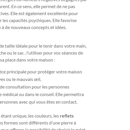
rent. En ce sens,
elle permet de ne pas
ives. Elle est également excellente pour
ser les capacités psychiques. Elle favorise
e à de nouveaux concepts et idées.
de taille idéale pour le tenir dans votre main,
he ou le sac , l’utiliser pour vos séances de
 sa place dans votre maison :
èce principale pour protéger votre maison
ves ou le mauvais œil,
 de consultation pour les personnes
e médical ou dans le conseil. Elle permettra
personnes avec qui vous êtes en contact.
étant unique, les couleurs, les
reflets
es formes sont différents d’une pierre à
vous offrons la possibilité de choisir le galet