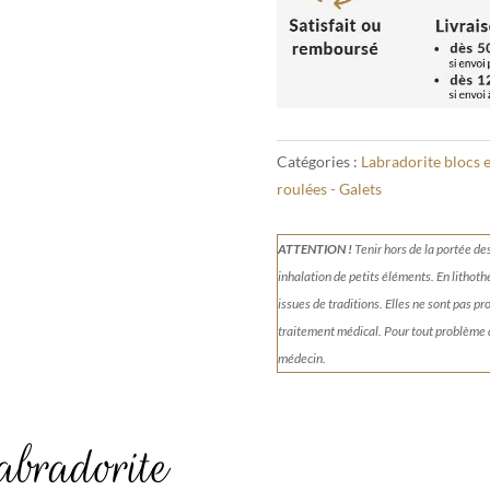
Catégories :
Labradorite blocs e
roulées - Galets
ATTENTION !
Tenir
hors de la portée de
inhalation de petits éléments.
En lithoth
issues de traditions. Elles ne sont pas p
traitement médical. Pour tout problème
médecin.
abradorite