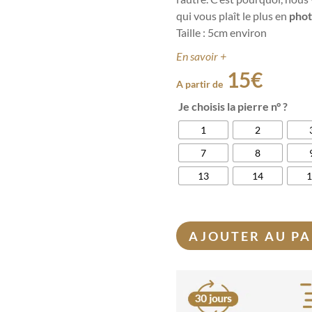
qui vous plaît le plus en
pho
Taille : 5cm environ
En savoir +
15
€
A partir de
Je choisis la pierre n° ?
1
2
7
8
13
14
AJOUTER AU PA