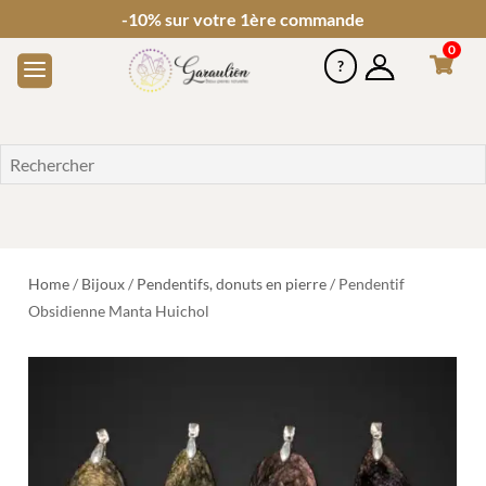
-10% sur votre 1ère commande
0
Home
/
Bijoux
/
Pendentifs, donuts en pierre
/ Pendentif
Obsidienne Manta Huichol