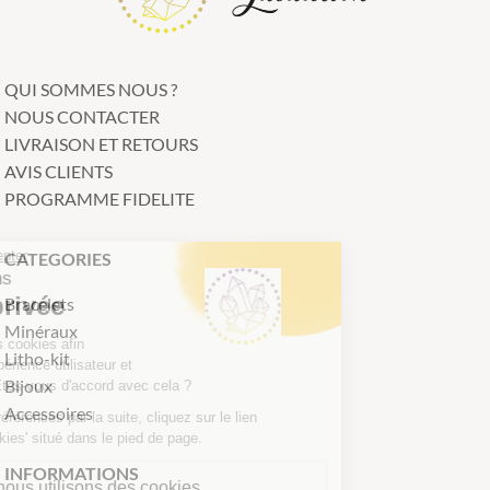
QUI SOMMES NOUS ?
NOUS CONTACTER
LIVRAISON ET RETOURS
AVIS CLIENTS
PROGRAMME FIDELITE
Continuer sans accepter
CATEGORIES
Nous respectons
votre vie privée
Bracelets
Minéraux
Notre site utilise des cookies afin
Litho-kit
d'améliorer votre expérience utilisateur et
Bijoux
suivre notre trafic. Êtes-vous d'accord avec cela ?
Accessoires
Pour modifier vos préférences par la suite, cliquez sur le lien
'Préférences de cookies' situé dans le pied de page.
INFORMATIONS
Voici pourquoi nous utilisons des cookies.