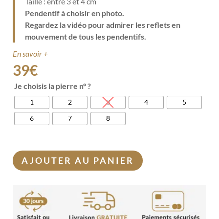
Taille : entre 3 et 4 cm
Pendentif à choisir en photo.
Regardez la vidéo pour admirer les reflets en
mouvement de tous les pendentifs.
En savoir +
39
€
Je choisis la pierre n° ?
1
2
3
4
5
6
7
8
AJOUTER AU PANIER