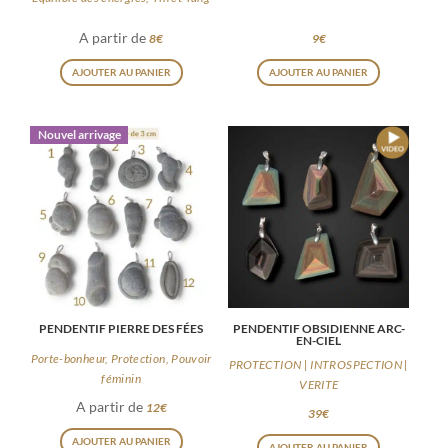
page
page
A partir de
8
€
9
€
du
du
Ce
Ce
produit
AJOUTER AU PANIER
AJOUTER AU PANIER
produit
produit
produit
a
a
Nouvel arrivage
plusieurs
plusieurs
variations.
variations
Les
Les
options
options
peuvent
peuvent
être
être
choisies
choisies
PENDENTIF PIERRE DES FÉES
PENDENTIF OBSIDIENNE ARC-
sur
sur
EN-CIEL
la
la
Porte-bonheur, Protection, Pouvoir
PROTECTION | INTROSPECTION |
féminin
page
page
VERITE
A partir de
12
€
du
du
39
€
Ce
Ce
produit
produit
AJOUTER AU PANIER
AJOUTER AU PANIER