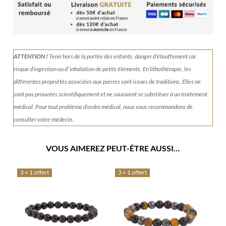
Spirale
celtique
ATTENTION !
Tenir
hors de la portée des enfants, danger d'étouffement car
risque d’ingestion ou d’ inhalation de petits éléments.
En lithothérapie, les
différentes propriétés associées aux pierres sont issues de traditions. Elles ne
sont pas prouvées scientifiquement et ne sauraient se substituer à un traitement
médical. Pour tout problème d'ordre médical, nous vous recommandons de
consulter votre médecin.
VOUS AIMEREZ PEUT-ÊTRE AUSSI…
3 + 1 offert
3 + 1 offert