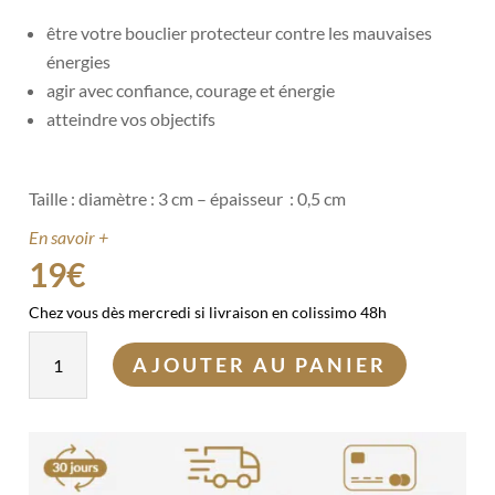
être votre bouclier protecteur contre les mauvaises
énergies
agir avec confiance, courage et énergie
atteindre vos objectifs
Taille : diamètre : 3 cm – épaisseur : 0,5 cm
En savoir +
19
€
Chez vous dès mercredi si livraison en colissimo 48h
quantité
AJOUTER AU PANIER
de
Pendentif
Œil
de
Tigre