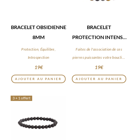
BRACELET OBSIDIENNE
BRACELET
8MM
PROTECTION INTENSE
8MM
Protection, Équilibre,
Faites de l'association de ces
Introspection
pierres puissantes votre bouclier
du quotidien
19
€
19
€
AJOUTER AU PANIER
AJOUTER AU PANIER
3 + 1 offert