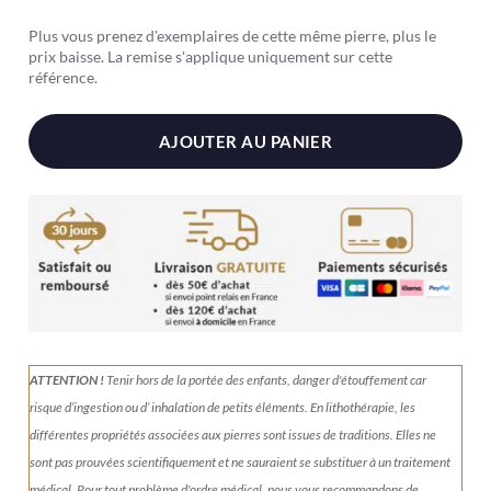
Cordiérite
Plus vous prenez d'exemplaires de cette même pierre, plus le
(Iolite)
prix baisse. La remise s'applique uniquement sur cette
-
référence.
extra
plat
AJOUTER AU PANIER
ATTENTION !
Tenir
hors de la portée des enfants, danger d'étouffement car
risque d’ingestion ou d’ inhalation de petits éléments.
En lithothérapie, les
différentes propriétés associées aux pierres sont issues de traditions. Elles ne
sont pas prouvées scientifiquement et ne sauraient se substituer à un traitement
médical. Pour tout problème d'ordre médical, nous vous recommandons de