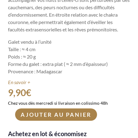
cauchemars, des peurs nocturnes ou des difficultés
d’endormissement. En étroite relation avec le chakra
couronne, elle permettrait également d’éveiller les
facultés extrasensorielles et les rêves prémonitoires.
Galet vendu à l’unité
Taille : ≈
4 cm
Poids : ≈
20 g
Forme du galet : extra plat ( ≈
2 mm d’épaisseur)
Provenance :
Madagascar
En savoir +
9,90
€
Chez vous dès mercredi si livraison en colissimo 48h
AJOUTER AU PANIER
quantité
de
Achetez en lot & économisez
Galet