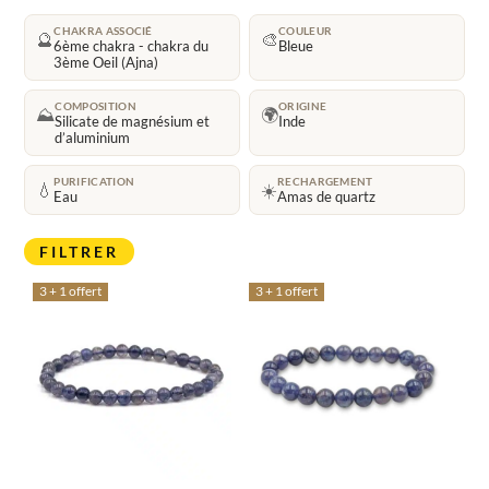
CHAKRA ASSOCIÉ
COULEUR
🔮
🎨
6ème chakra - chakra du
Bleue
3ème Oeil (Ajna)
COMPOSITION
ORIGINE
⛰️
🌍
Silicate de magnésium et
Inde
d’aluminium
PURIFICATION
RECHARGEMENT
💧
☀️
Eau
Amas de quartz
FILTRER
3 + 1 offert
3 + 1 offert