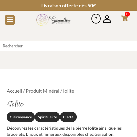
Livraison offerte dès 50€
0
Accueil
/ Produit Minéral / Iolite
Iolite
Clairvoyance
Spiritualité
Clarté
Découvrez les caractéristiques de la pierre
Iolite
ainsi que les
bracelets, bijoux et minéraux disponibles chez Garaulion.