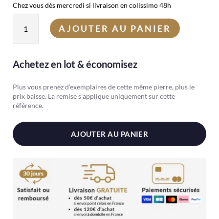
Chez vous dès mercredi si livraison en colissimo 48h
quantité
AJOUTER AU PANIER
de
Pyrite
de
Achetez en lot & économisez
fer
Plus vous prenez d'exemplaires de cette même pierre, plus le
prix baisse. La remise s'applique uniquement sur cette
référence.
AJOUTER AU PANIER