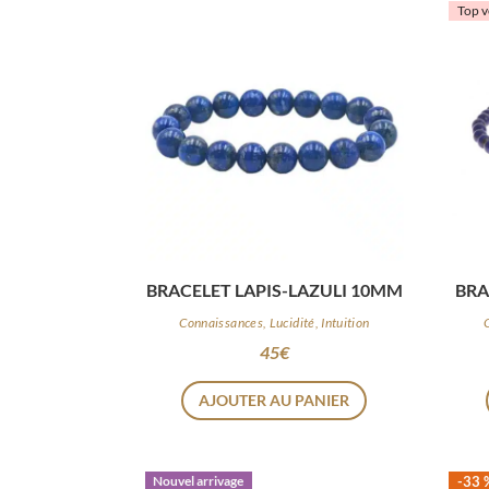
Top v
BRACELET LAPIS-LAZULI 10MM
BRA
Connaissances, Lucidité, Intuition
45
€
AJOUTER AU PANIER
Nouvel arrivage
-33 