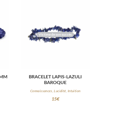
Victime de son succès
6MM
BRACELET LAPIS-LAZULI
BAROQUE
n
Connaissances, Lucidité, Intuition
15
€