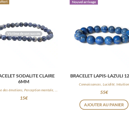
offert
Nouvel arrivage
Victime de son succès
ACELET SODALITE CLAIRE
BRACELET 
6MM
Connaissances, Lucidité, Intuitio
Maîtrise des émotions, Perception mentale, Logique
55
€
15
€
AJOUTER AU PANIER