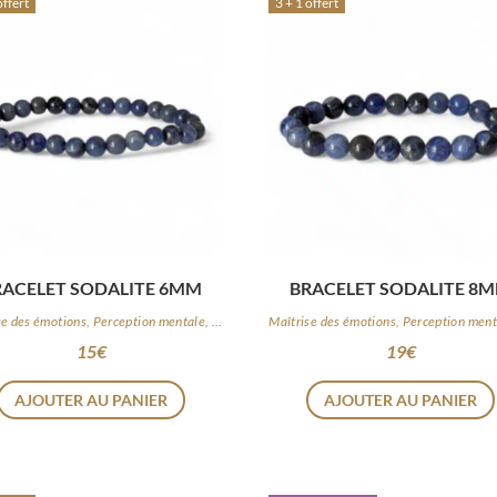
offert
3 + 1 offert
RACELET SODALITE 6MM
BRACELET SODALITE 8
Maîtrise des émotions, Perception mentale, Logique
15
€
19
€
AJOUTER AU PANIER
AJOUTER AU PANIER