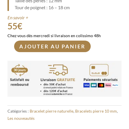
Taille des perles : 12 mm
Tour de poignet : 16 – 18 cm
En savoir +
55
€
Chez vous dès mercredi si livraison en colissimo 48h
AJOUTER AU PANIER
quantité
de
Bracelet
Lapis-
Lazuli
12mm
Catégories :
Bracelet pierre naturelle
,
Bracelets pierre 10 mm
,
Les nouveautés