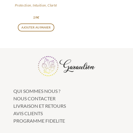
Protection, Intuition, Clarté
19
€
Ce
AJOUTER AU PANIER
produit
a
plusieurs
variations.
Les
options
peuvent
être
QUI SOMMES NOUS ?
choisies
NOUS CONTACTER
sur
LIVRAISON ET RETOURS
la
AVIS CLIENTS
page
PROGRAMME FIDELITE
du