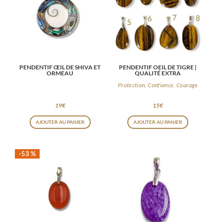
PENDENTIF ŒIL DE SHIVA ET
PENDENTIF OEIL DE TIGRE |
ORMEAU
QUALITÉ EXTRA
Protection, Confiance, Courage
19
€
15
€
Ce
AJOUTER AU PANIER
AJOUTER AU PANIER
produit
a
-53 %
plusieurs
variations
Les
options
peuvent