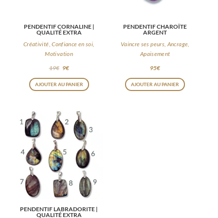
être
choisies
PENDENTIF CORNALINE |
PENDENTIF CHAROÏTE
sur
QUALITÉ EXTRA
ARGENT
la
Créativité, Confiance en soi,
Vaincre ses peurs, Ancrage,
page
Motivation
Apaisement
du
19
€
9
€
95
€
produit
AJOUTER AU PANIER
AJOUTER AU PANIER
PENDENTIF LABRADORITE |
QUALITÉ EXTRA