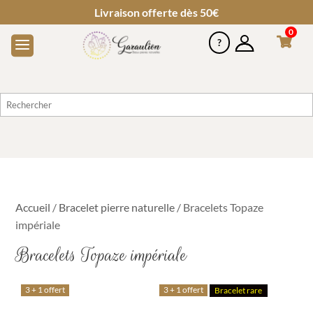
Livraison offerte dès 50€
0
Accueil
/
Bracelet pierre naturelle
/ Bracelets Topaze
impériale
Bracelets Topaze impériale
3 + 1 offert
3 + 1 offert
Bracelet rare