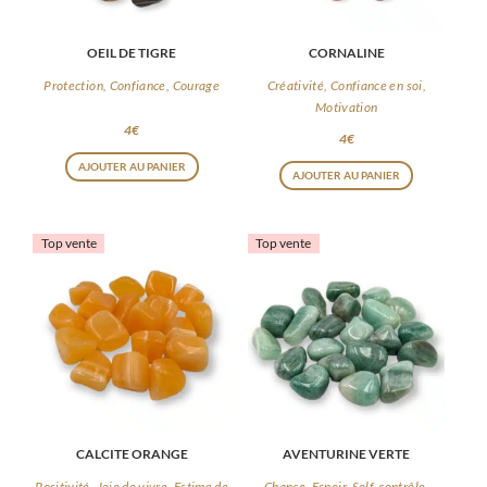
OEIL DE TIGRE
CORNALINE
Protection, Confiance, Courage
Créativité, Confiance en soi,
Motivation
4
€
4
€
AJOUTER AU PANIER
AJOUTER AU PANIER
Top vente
Top vente
CALCITE ORANGE
AVENTURINE VERTE
Positivité, Joie de vivre, Estime de
Chance, Espoir, Self-contrôle,