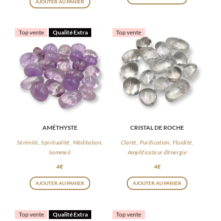
AJOUTER AU PANIER
Top vente
Qualité Extra
Top vente
AMÉTHYSTE
CRISTAL DE ROCHE
Sérénité, Spiritualité, Méditation,
Clarté, Purification, Fluidité,
Sommeil
Amplificateur d’énergie
4
€
4
€
AJOUTER AU PANIER
AJOUTER AU PANIER
Top vente
Qualité Extra
Top vente