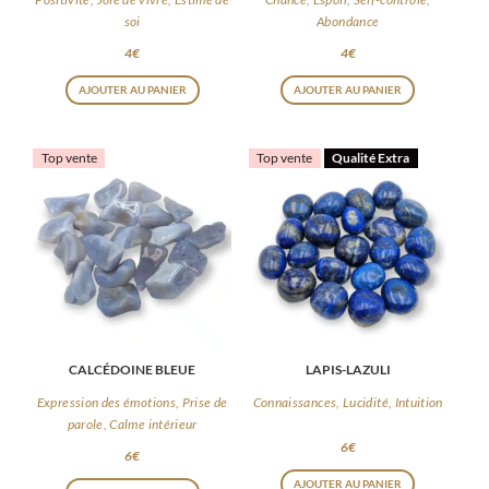
soi
Abondance
4
€
4
€
AJOUTER AU PANIER
AJOUTER AU PANIER
Top vente
Top vente
Qualité Extra
CALCÉDOINE BLEUE
LAPIS-LAZULI
Expression des émotions, Prise de
Connaissances, Lucidité, Intuition
parole, Calme intérieur
6
€
6
€
AJOUTER AU PANIER