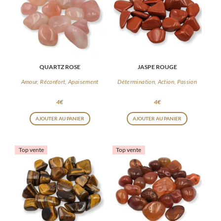
QUARTZ ROSE
JASPE ROUGE
Amour, Réconfort, Apaisement
Détermination, Action, Passion
4
€
4
€
AJOUTER AU PANIER
AJOUTER AU PANIER
Top vente
Top vente