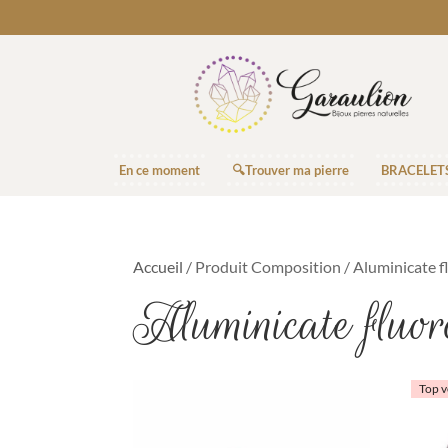
En ce moment
🔍Trouver ma pierre
BRACELET
Accueil
/ Produit Composition / Aluminicate f
Aluminicate fluor
Top v