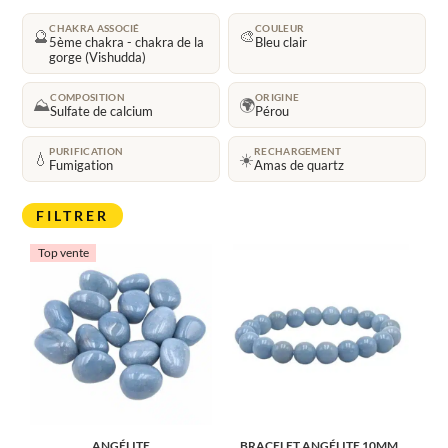
CHAKRA ASSOCIÉ
COULEUR
🔮
🎨
5ème chakra - chakra de la
Bleu clair
gorge (Vishudda)
COMPOSITION
ORIGINE
⛰️
🌍
Sulfate de calcium
Pérou
PURIFICATION
RECHARGEMENT
💧
☀️
Fumigation
Amas de quartz
FILTRER
Top vente
ANGÉLITE
BRACELET ANGÉLITE 10MM