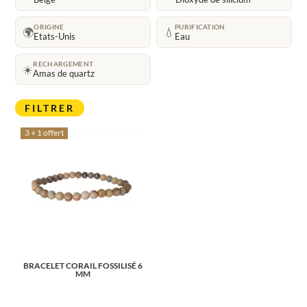
ORIGINE
PURIFICATION
🌍
💧
Etats-Unis
Eau
RECHARGEMENT
☀️
Amas de quartz
FILTRER
3 + 1 offert
BRACELET CORAIL FOSSILISÉ 6
MM