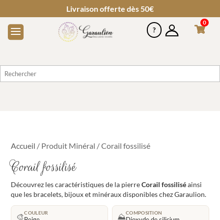
Livraison offerte dès 50€
0
Accueil
/ Produit Minéral / Corail fossilisé
Corail fossilisé
Découvrez les caractéristiques de la pierre
Corail fossilisé
ainsi
que les bracelets, bijoux et minéraux disponibles chez Garaulion.
COULEUR
COMPOSITION
🎨
⛰️
Beige
Dioxyde de silicium