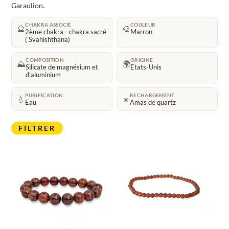
Garaulion.
CHAKRA ASSOCIÉ
COULEUR
🔮
🎨
2ème chakra - chakra sacré
Marron
( Svahishthana)
COMPOSITION
ORIGINE
⛰️
🌍
Silicate de magnésium et
Etats-Unis
d’aluminium
PURIFICATION
RECHARGEMENT
💧
☀️
Eau
Amas de quartz
FILTRER