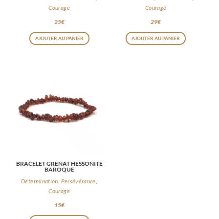
Courage
Courage
25
€
29
€
AJOUTER AU PANIER
AJOUTER AU PANIER
BRACELET GRENAT HESSONITE
BAROQUE
Détermination, Persévérance,
Courage
15
€