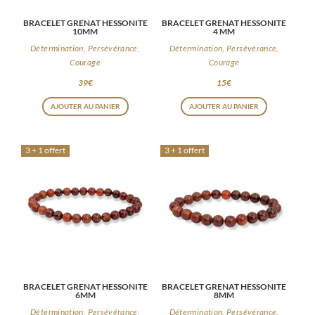
BRACELET GRENAT HESSONITE
BRACELET GRENAT HESSONITE
10MM
4 MM
Détermination, Persévérance,
Détermination, Persévérance,
Courage
Courage
39
€
15
€
AJOUTER AU PANIER
AJOUTER AU PANIER
3 + 1 offert
3 + 1 offert
BRACELET GRENAT HESSONITE
BRACELET GRENAT HESSONITE
6MM
8MM
Détermination, Persévérance,
Détermination, Persévérance,