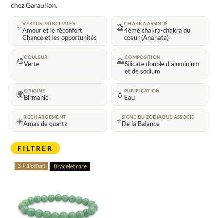
chez Garaulion.
VERTUS PRINCIPALES
CHAKRA ASSOCIÉ
✨
🔮
Amour et le réconfort,
4ème chakra-chakra du
Chance et les opportunités
coeur (Anahata)
COULEUR
COMPOSITION
🎨
⛰️
Verte
Silicate double d’aluminium
et de sodium
ORIGINE
PURIFICATION
🌍
💧
Birmanie
Eau
RECHARGEMENT
SIGNE DU ZODIAQUE ASSOCIÉ
☀️
⭐
Amas de quartz
De la Balance
FILTRER
3 + 1 offert
Bracelet rare