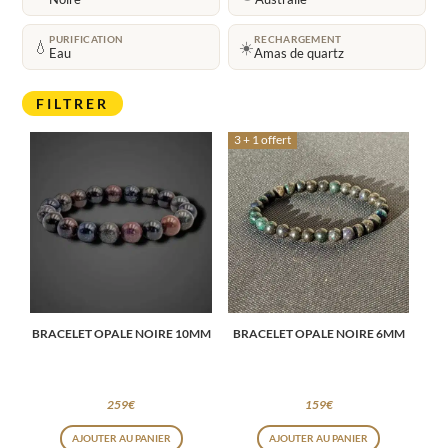
PURIFICATION
RECHARGEMENT
💧
☀️
Eau
Amas de quartz
FILTRER
3 + 1 offert
BRACELET OPALE NOIRE 10MM
BRACELET OPALE NOIRE 6MM
259
€
159
€
AJOUTER AU PANIER
AJOUTER AU PANIER