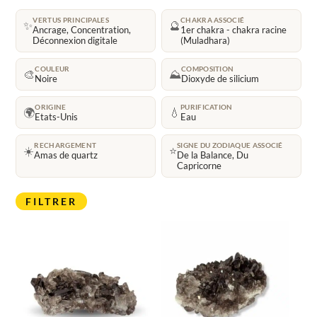
VERTUS PRINCIPALES
CHAKRA ASSOCIÉ
✨
🔮
Ancrage, Concentration,
1er chakra - chakra racine
Déconnexion digitale
(Muladhara)
COULEUR
COMPOSITION
🎨
⛰️
Noire
Dioxyde de silicium
ORIGINE
PURIFICATION
🌍
💧
Etats-Unis
Eau
RECHARGEMENT
SIGNE DU ZODIAQUE ASSOCIÉ
☀️
⭐
Amas de quartz
De la Balance, Du
Capricorne
FILTRER